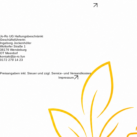
gewerbliche Projekte zur Verfügung.
Hier finden Sie uns auf Kleinanzeigen
Ansprechpartner:
Corinna Jockenhöfer
Ansprechpartner:
Richard Rohland
Ansprechpartner:
Richard Rohland
Ansprechpartner:
Richard Rohland
Jo-Ro UG Haftungsbeschränkt
Geschäftsführerin:
Ingeborg Jockenhöfer
Woltorfer Straße 1
38176 Wendeburg
OT Meerdorf
kontakt@jo-ro.fun
0172 279 14 23
Preisangaben inkl. Steuer und zzgl. Service- und Versandkosten
Impressum