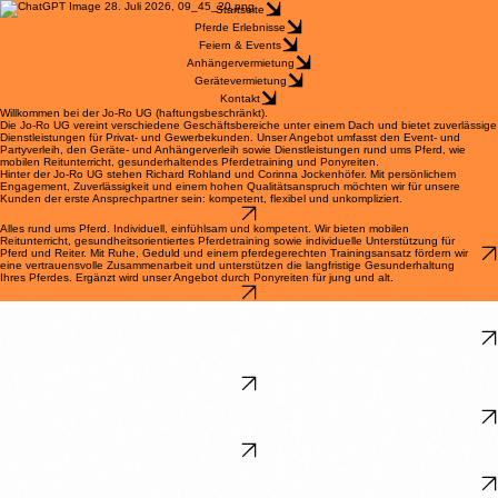
Startseite
Pferde Erlebnisse
Feiern & Events
Anhängervermietung
Gerätevermietung
Kontakt
Willkommen bei der Jo-Ro UG (haftungsbeschränkt).
Die Jo-Ro UG vereint verschiedene Geschäftsbereiche unter einem Dach und bietet zuverlässige
Dienstleistungen für Privat- und Gewerbekunden. Unser Angebot umfasst den Event- und
Partyverleih, den Geräte- und Anhängerverleih sowie Dienstleistungen rund ums Pferd, wie
mobilen Reitunterricht, gesunderhaltendes Pferdetraining und Ponyreiten.
Hinter der Jo-Ro UG stehen Richard Rohland und Corinna Jockenhöfer. Mit persönlichem
Engagement, Zuverlässigkeit und einem hohen Qualitätsanspruch möchten wir für unsere
Kunden der erste Ansprechpartner sein: kompetent, flexibel und unkompliziert.
Alles rund ums Pferd. Individuell, einfühlsam und kompetent. Wir bieten mobilen
Reitunterricht, gesundheitsorientiertes Pferdetraining sowie individuelle Unterstützung für
Pferd und Reiter. Mit Ruhe, Geduld und einem pferdegerechten Trainingsansatz fördern wir
eine vertrauensvolle Zusammenarbeit und unterstützen die langfristige Gesunderhaltung
Ihres Pferdes. Ergänzt wird unser Angebot durch Ponyreiten für jung und alt.
Alles für Ihre Feier aus einer Hand. Ob private Feier, Geburtstag, Hochzeit, Vereinsfest oder
Firmenevent, bei uns finden Sie alles, was Sie für eine gelungene Veranstaltung benötigen.
Von Zelten, Hüpfburgen, Bierzeltgarnituren und Kühlanhängern über Gastrogeräte,
Eiswürfelmaschinen, Geschirr und Besteck bis hin zu Stühlen, weiterem Eventzubehör und
Personal. Wir unterstützen Sie zuverlässig bei der Planung und sorgen dafür, dass Ihre
Veranstaltung ein voller Erfolg wird.
Der passende Anhänger für Ihr Vorhaben. Ob Umzug, Transport oder Materialbeförderung,
bei uns finden Sie den passenden Anhänger für unterschiedlichste Einsatzzwecke. Wir bieten
gepflegte und zuverlässige Anhänger zu fairen Konditionen sowie eine persönliche Beratung,
damit Sie sicher und unkompliziert ans Ziel kommen.
Mieten statt kaufen einfach, flexibel und wirtschaftlich. Unser Geräteverleih bietet Ihnen
hochwertige Maschinen und Geräte für Garten-, Grundstücks- und Pflegearbeiten. Alle
Geräte werden regelmäßig gewartet und stehen Ihnen zuverlässig für private und